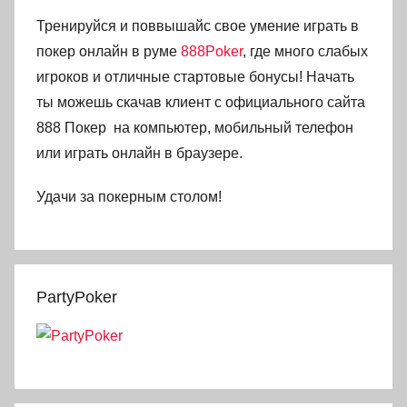
Тренируйся и поввышайс свое умение играть в
покер онлайн в руме
888Poker
, где много слабых
игроков и отличные стартовые бонусы! Начать
ты можешь скачав клиент с официального сайта
888 Покер на компьютер, мобильный телефон
или играть онлайн в браузере.
Удачи за покерным столом!
PartyPoker