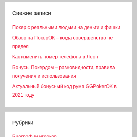
Свежие записи
Покер с реальными людьми на деньги и фишки
Обзор на ПокерОК – когда совершенство не
предел
Как изменить номер телефона в Леон
Бонусы Покердом – разновидности, правила
получения и использования
Актуальный бонусный код рума GGPokerOK в
2021 году
Рубрики
Биографии игроков