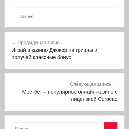
Казино
Навигация
Предыдущая запись
по
Играй в казино Джокер на гривны и
записям
получай классные бонус
Следующая запись
Мостбет – популярное онлайн-казино с
лицензией Curacao
Найти: