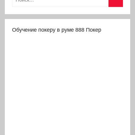
Поиск
Обучение покеру в руме 888 Покер