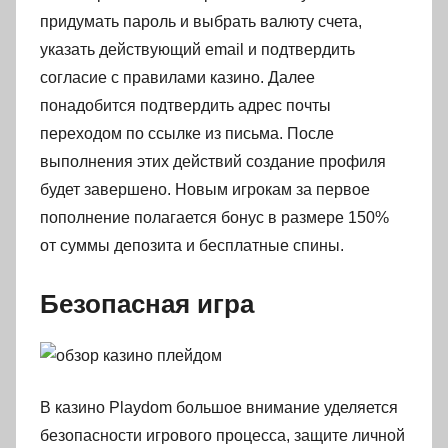
придумать пароль и выбрать валюту счета,
указать действующий email и подтвердить
согласие с правилами казино. Далее
понадобится подтвердить адрес почты
переходом по ссылке из письма. После
выполнения этих действий создание профиля
будет завершено. Новым игрокам за первое
пополнение полагается бонус в размере 150%
от суммы депозита и бесплатные спины.
Безопасная игра
В казино Playdom большое внимание уделяется
безопасности игрового процесса, защите личной