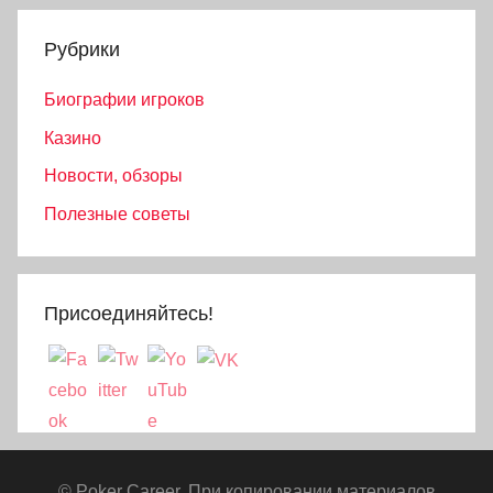
Рубрики
Биографии игроков
Казино
Новости, обзоры
Полезные советы
Присоединяйтесь!
© Poker Career. При копировании материалов