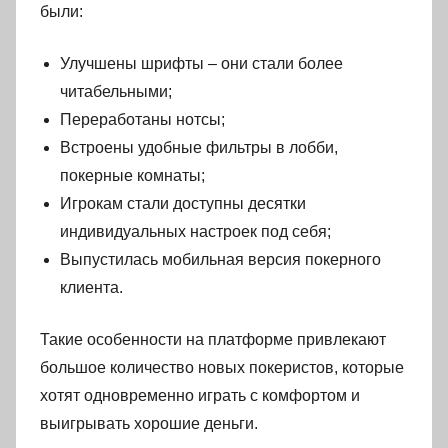
были:
Улучшены шрифты – они стали более
читабельными;
Переработаны нотсы;
Встроены удобные фильтры в лобби,
покерные комнаты;
Игрокам стали доступны десятки
индивидуальных настроек под себя;
Выпустилась мобильная версия покерного
клиента.
Такие особенности на платформе привлекают
большое количество новых покеристов, которые
хотят одновременно играть с комфортом и
выигрывать хорошие деньги.