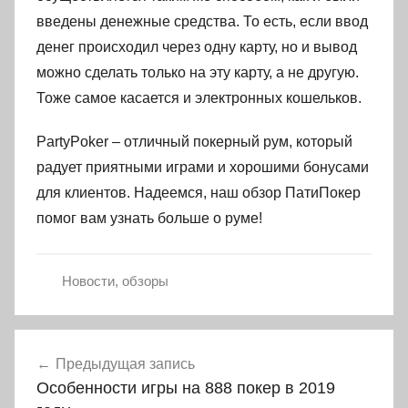
введены денежные средства. То есть, если ввод
денег происходил через одну карту, но и вывод
можно сделать только на эту карту, а не другую.
Тоже самое касается и электронных кошельков.
PartyPoker – отличный покерный рум, который
радует приятными играми и хорошими бонусами
для клиентов. Надеемся, наш обзор ПатиПокер
помог вам узнать больше о руме!
Новости, обзоры
Навигация
Предыдущая запись
по
Особенности игры на 888 покер в 2019