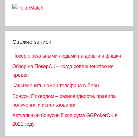
Свежие записи
Покер с реальными людьми на деньги и фишки
Обзор на ПокерОК – когда совершенство не
предел
Как изменить номер телефона в Леон
Бонусы Покердом – разновидности, правила
получения и использования
Актуальный бонусный код рума GGPokerOK в
2021 году