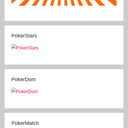
PokerStars
PokerDom
PokerMatch