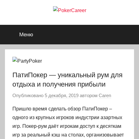
Перейти
к
содержимому
Обучение
Школа
покера
Меню
|
покеру
Построй
карьеру
в
онлайн-
покере
ПатиПокер — уникальный рум для
отдыха и получения прибыли
Опубликовано
5 декабря, 2019
автором
Caren
Пришло время сделать обзор ПатиПокер –
одного из крупных игроков индустрии азартных
игр. Покер-рум даёт игрокам доступ к десяткам
игр за реальный кэш на столах, организовывает