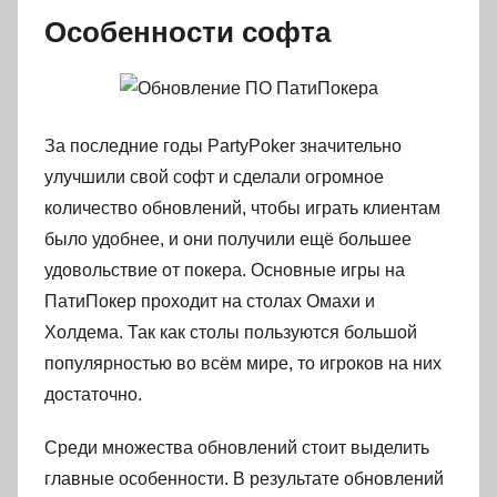
Особенности софта
За последние годы PartyPoker значительно
улучшили свой софт и сделали огромное
количество обновлений, чтобы играть клиентам
было удобнее, и они получили ещё большее
удовольствие от покера. Основные игры на
ПатиПокер проходит на столах Омахи и
Холдема. Так как столы пользуются большой
популярностью во всём мире, то игроков на них
достаточно.
Среди множества обновлений стоит выделить
главные особенности. В результате обновлений