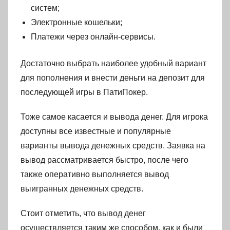
систем;
Электронные кошельки;
Платежи через онлайн-сервисы.
Достаточно выбрать наиболее удобный вариант
для пополнения и внести деньги на депозит для
последующей игры в ПатиПокер.
Тоже самое касается и вывода денег. Для игрока
доступны все известные и популярные
варианты вывода денежных средств. Заявка на
вывод рассматривается быстро, после чего
также оперативно выполняется вывод
выигранных денежных средств.
Стоит отметить, что вывод денег
осуществляется таким же способом, как и были