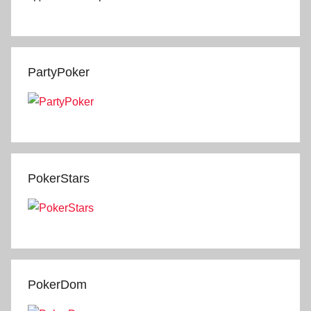
PartyPoker
PokerStars
PokerDom