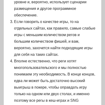
уровне и, вероятно, использует сценарии
размещения и другое программное
обеспечение.
Если говорить о качестве игры, то на
отдельных сайтах, как правило, самые слабые
игры с меньшим количеством регов и
большим количеством фишей, и вам,
вероятно, захочется найти подходящие игры
для себя на таких сайтах.
Вполне естественно, что реги хотят
многопользовательского и мы полностью
понимаем эту необходимость. В конце концов,
едва ли может быть достаточно высокий
выигрыш в покере, чтобы оправдать игру
только на одном или двух столах, и именно
поэтому все регы в кеш-играх и SNG