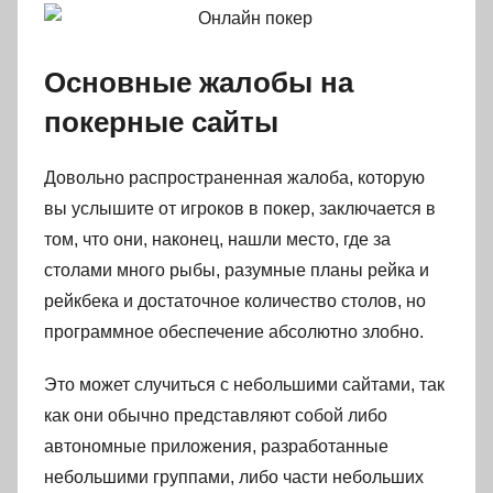
Основные жалобы на
покерные сайты
Довольно распространенная жалоба, которую
вы услышите от игроков в покер, заключается в
том, что они, наконец, нашли место, где за
столами много рыбы, разумные планы рейка и
рейкбека и достаточное количество столов, но
программное обеспечение абсолютно злобно.
Это может случиться с небольшими сайтами, так
как они обычно представляют собой либо
автономные приложения, разработанные
небольшими группами, либо части небольших