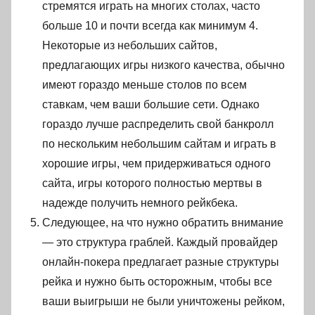
стремятся играть на многих столах, часто
больше 10 и почти всегда как минимум 4.
Некоторые из небольших сайтов,
предлагающих игры низкого качества, обычно
имеют гораздо меньше столов по всем
ставкам, чем ваши большие сети. Однако
гораздо лучше распределить свой банкролл
по нескольким небольшим сайтам и играть в
хорошие игры, чем придерживаться одного
сайта, игры которого полностью мертвы в
надежде получить немного рейкбека.
Следующее, на что нужно обратить внимание
— это структура граблей. Каждый провайдер
онлайн-покера предлагает разные структуры
рейка и нужно быть осторожным, чтобы все
ваши выигрыши не были уничтожены рейком,