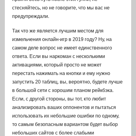
стесняйтесь, но не говорите, что мы вас не
предупреждали.
Так что же является лучшим местом для
измельчения онлайн-игр в 2019 году? Ну, на
самом деле вопрос не имеет единственного
ответа. Если вы наркоман с несколькими
активациями, который просто не может
перестать нажимать на кнопки и ему нужно
запустить 20 таблиц, вы, вероятно, будете лучше
в большой сети с хорошим планом рейкбэка.
Если, с другой стороны, вы тот, кто любит
анализировать ваших оппонентов и пытаться
использовать их небольшие ошибки по одному,
то самым безопасным вариантом будет выбор
небольших сайтов с более слабыми