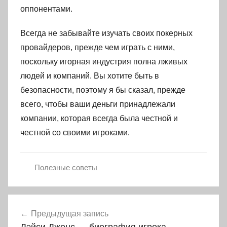
оппонентами.
Всегда не забывайте изучать своих покерных
провайдеров, прежде чем играть с ними,
поскольку игорная индустрия полна лживых
людей и компаний. Вы хотите быть в
безопасности, поэтому я бы сказал, прежде
всего, чтобы ваши деньги принадлежали
компании, которая всегда была честной и
честной со своими игроками.
Полезные советы
Навигация
Предыдущая запись
по